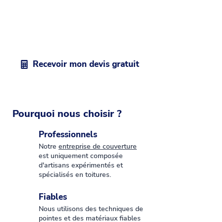
étudient votre demande et vous
envoient un devis personnalisé dans
les 48h, sans aucun engagement de
votre part.
Recevoir mon devis gratuit
Pourquoi nous choisir ?
Professionnels
Notre
entreprise de couverture
est uniquement composée
d'artisans expérimentés et
spécialisés en toitures.
Fiables
Nous utilisons des techniques de
pointes et des matériaux fiables