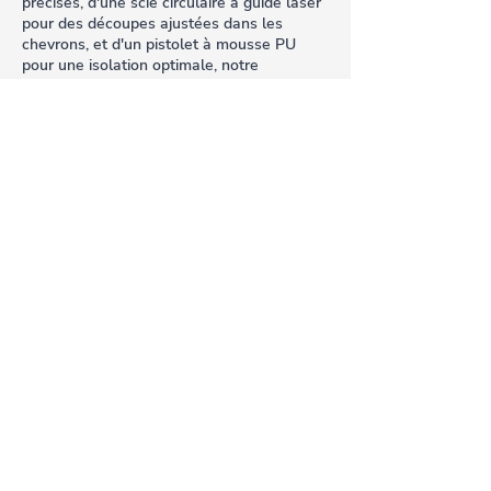
précises, d'une scie circulaire à guide laser
pour des découpes ajustées dans les
chevrons, et d'un pistolet à mousse PU
pour une isolation optimale, notre
technicien assure une mise en place
impeccable.
Nous travaillons avec une gamme étendue
de fenêtres Velux, allant des modèles à
ouverture par rotation GGL pour les
combles à hauteur standard, aux fenêtres
à projection GPL pour les pièces sous
pente, sans oublier les solutions
motorisées INTEGRA® pour une
commande à distance. Chaque installation
est réalisée en utilisant des kits
d'encadrement et de raccordement
spécifiques à Velux, garantissant une
intégration parfaite à votre toiture et une
étanchéité sans faille, pour bénéficier de la
garantie fabricant.
Chaque projet de toiture dans la région de
Bastia est une occasion pour nous de
mettre en lumière notre engagement